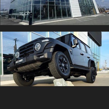
г. Москва
Отдел продаж
8(924) 443 93 43
Студеный проезд, д.7Б
Режим: 10:00 - 20:00
8(936)1 212 212