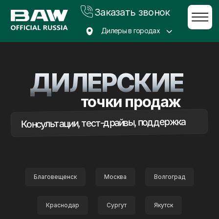
Заказать звонок
Дилеры в городах
Главная
→
Дилеры
Благовещенск
Якутск
ДИЛЕРСКИЕ
Владивосток
точки продаж
Хабаровск
Консультации, тест-драйвы, поддержка
Магадан
Сургут
Москва
Волгоград
Краснодар
Благовещенск
Москва
Волгоград
Краснодар
Сургут
Якутск
г. Благовещенск