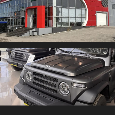
г. Волгоград
Манеж Авто (шоурум)
Проспект им. Маршала Советского
Союза Г.К. Жукова, 94
8(904) 777 77 42
Записаться на тест-драйв