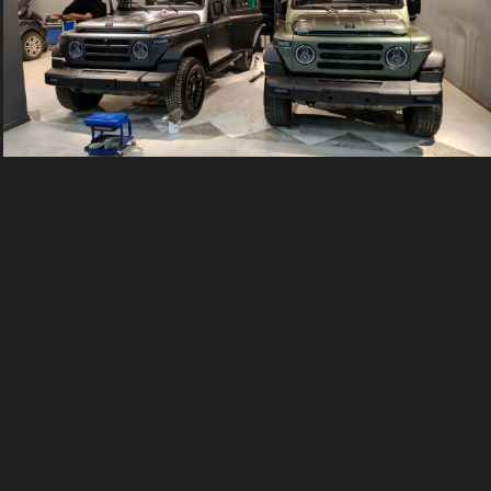
+7 (924) 848-55-83
Ежедневно с 09:00 до 19:00
info@bawofficial.ru
Модели
Пишите
в мессенджере
Характеристики
Лизинг
Новости
Дилерские центры
Стать дилером
Сервис
Подписывайтесь на наши соцсети: