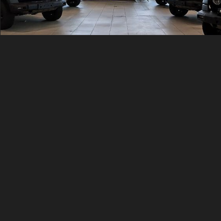
г. Якутск, (с. Пригородный)
Колми (автоцентр)
Покровское шоссе, 6 км., д. 1
8(4112) 400 444
Записаться на тест-драйв