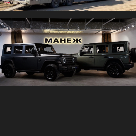
г. Хабаровск
Отдел продаж
8(924) 443 93 43
Тойота Центр (шоурум)
Морозова Павла Леонтьевича, 62