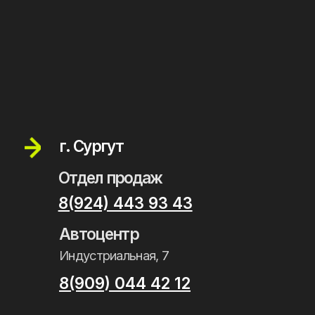
Партнерская программа
Софинансирование проекта
Маркетинговая поддержка
Мария Лушпей
Директор по развитию
Укажите о себе данные в заявке
и пришлите нам
info@bawofficial.ru
Скачать условия