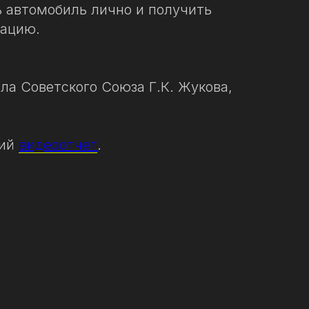
ь автомобиль лично и получить
тацию.
ла Советского Союза Г.К. Жукова,
кий
видеоотчет
.