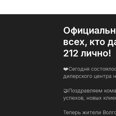
212 Т01 новости
Официальн
всех, кто 
212 лично!
❤️Сегодня состояло
дилерского центра 
🤝Поздравляем кома
успехов, новых клие
Теперь жители Волг